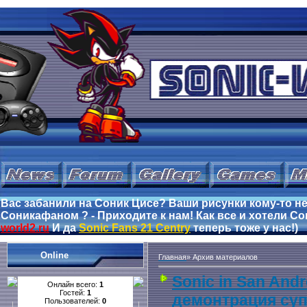
Вас забанили на Соник Цисе? Ваши рисунки кому-то не
Соникафаном ? - Приходите к нам! Как все и хотели Сон
world2.ru
И да
Sonic Fans 21 Centry
теперь тоже у нас!)
Online
Главная
»
Архив материалов
Sonic in San And
Онлайн всего:
1
Гостей:
1
демонтрация суп
Пользователей:
0