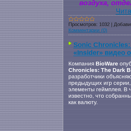
воздуха, отде
Чита
Просмотров:
1032
|
Добави
Комментарии (0)
Sonic Chronicles
«Insider» видео 
Компания
BioWare
опуб
Chronicles: The Dark 
разработчики объясняю
предыдущих игр серии,
элементы геймплея. В ч
известно, что собранн
как валюту.