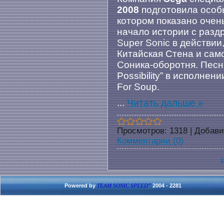
2008
подготовила особ
котором показано очен
начало истории с раздр
Super Sonic в действии
Китайская Стена и сам
Соника-оборотня. Песня
Possibility” в исполнен
For Soup.
...
Читать дальше »
Просмотров:
1318
|
Добави
Комментарии (0)
«
Powered by
2004 - 2281
TEAM SONIC SPEED'''