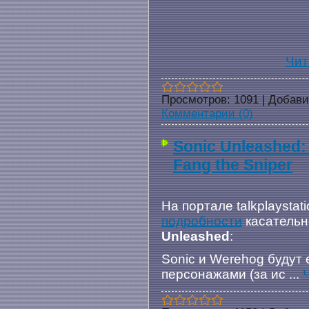
Чит
Просмотров:
1091
|
Добави
Комментарии (0)
Sonic Unleashed
Fang the Sniper
На портале talkplaysta
подробности
касательн
Unleashed
:
Sonic и Werehog будут
персонажами (за ис
...