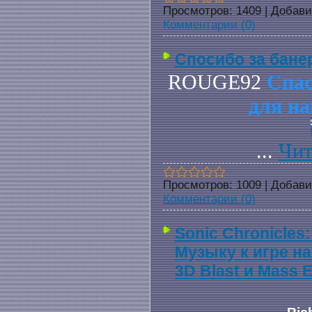
Просмотров:
1409
|
Добави
Комментарии (0)
Спосибо за бане
ROUGE92
Спас
для на
...
Чит
Просмотров:
1009
|
Добави
Комментарии (0)
Sonic Chronicles
Музыку к игре н
3D Blast и Mass E