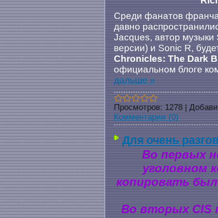
Ric
Среди фанатов франч
давно распространились
Jacques, автор музыки 
версии) и Sonic R, буд
Chronicles: The Dark 
официальном блоге ко
дальше »
Просмотров:
1278
|
Добави
Комментарии (0)
Для очень разго
Во первых н
уголовном к
копировать был
Во вторых CIS 