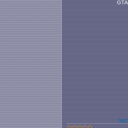
GTA
Чит