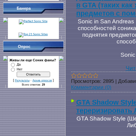
в GTA (таких как
Банера
предметов с пом
Sonic in San Andreas
способностей соника 
поднятия предмето
способ
Опрос
Sonic
Живы ли еще Cоник фаны?
Да
Чит
Нет
Просмотров:
2895
|
Добави
[
·
]
Результаты
Архив опросов
Всего ответов:
29
Комментарии (0)
GTA Shadow Styl
тереризировать 
GTA Shadow Style (Ш
Либ