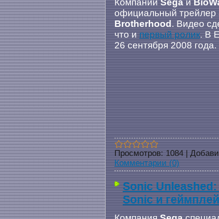
Компании
Sega
и
BioW
официальный трейлер
Brotherhood
. Видео сд
что и
первый ролик
. В 
26 сентября 2008 года.
Просмотров:
1084
|
Добави
Комментарии (0)
Sonic Unleashed: 
Sonic и геймплей
Компания
Sega
специал