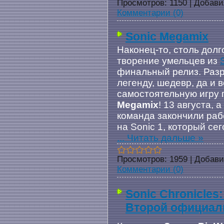
Просмотров:
1150
|
Добави
Комментарии (0)
Sonic Megamix
Наконец-то, столь до
творение умельцев из
финальный релиз. Разр
легенду, шедевр, да и
самостоятельную игру 
Megamix
! 13 августа, 
команда закончили раб
на Sonic 1, который се
...
Читать дальше »
Просмотров:
1959
|
Добави
Комментарии (0)
Sonic Chronicles
Второй официал