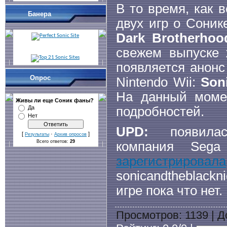
В то время, как 
Банера
двух игр о Соник
Dark Brotherhoo
свежем выпуске 
появляется анонс
Опрос
Nintendo Wii:
Son
На данный момен
Живы ли еще Cоник фаны?
подробностей.
Да
Нет
UPD:
появилас
[
·
]
Результаты
Архив опросов
Всего ответов:
29
компания Seg
зарегистрировала
sonicandtheblackn
игре пока что нет.
Просмотров
: 1139 |
Д