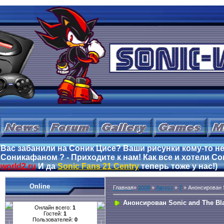
Вас забанили на Соник Цисе? Ваши рисунки кому-то не
Соникафаном ? - Приходите к нам! Как все и хотели Сон
world2.ru
И да
Sonic Fans 21 Centry
теперь тоже у нас!)
Online
Главная
»
2008
»
Август
»
7
» Анонсирован So
Анонсирован Sonic and The Bla
Онлайн всего:
1
Гостей:
1
Пользователей:
0