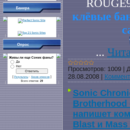
ROUGE
Банера
клёвые ба
с
Опрос
...
Чита
Живы ли еще Cоник фаны?
Да
Нет
Просмотров:
1009
|
Д
28.08.2008
|
Коммент
[
·
]
Результаты
Архив опросов
Всего ответов:
29
Sonic Chroni
Brotherhood
напишет ком
Blast и Mass 