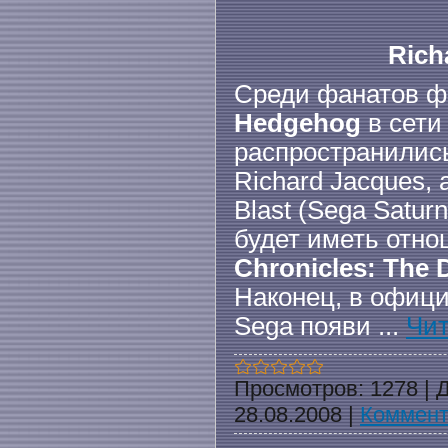
Rich
Среди фанатов 
Hedgehog
в сети
распространились
Richard Jacques, 
Blast (Sega Satur
будет иметь отн
Chronicles: The 
Наконец, в офиц
Sega появи
...
Чит
Просмотров:
1278
|
Д
28.08.2008
|
Коммент