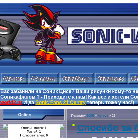
Вас забанили на Соник Цисе? Ваши рисунки кому-то не
Соникафаном ? - Приходите к нам! Как все и хотели Сон
world2.ru
И да
Sonic Fans 21 Centry
теперь тоже у нас!)
Online
Главная
»
2008
»
Август
»
28
Спосибо за 
Онлайн всего:
1
Гостей:
1
Пользователей:
0