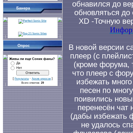
обнавился до вер
Банера
обновляться до 
XD -Точную ве
Информ
В новой версии са
Опрос
плеер (с плейлис
Живы ли еще Cоник фаны?
(кроме форума, 
Да
Нет
что плеер с фор
[
·
]
Результаты
Архив опросов
избежать много
Всего ответов:
29
песен по многу
поивились новые
перенесён чат 
(дабы избежать 
не удалось спа