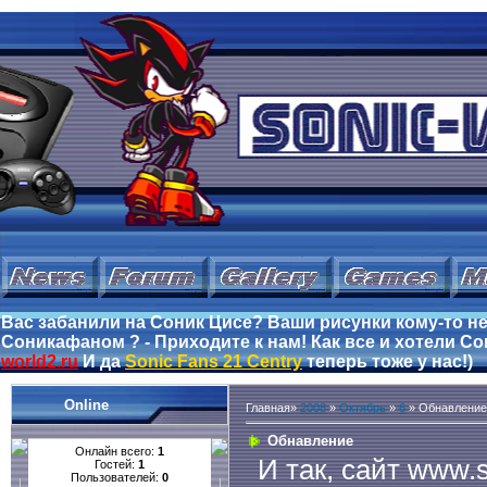
Вас забанили на Соник Цисе? Ваши рисунки кому-то не
Соникафаном ? - Приходите к нам! Как все и хотели Сон
world2.ru
И да
Sonic Fans 21 Centry
теперь тоже у нас!)
Online
Главная
»
2008
»
Октябрь
»
6
» Обнавление
Обнавление
Онлайн всего:
1
И так, сайт www.s
Гостей:
1
Пользователей:
0