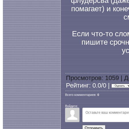
флудерсва (даже 
помагает) и кон
с
Если что-то сло
пишите срочн
у
Просмотров
: 1059 |
Д
Рейтинг
: 0.0/0 |
Всего комментариев
:
0
Войдите:
Отправить