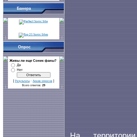
Банера
Опрос
Живы ли еще Cоник фаны?
Да
Нет
[
·
]
Результаты
Архив опросов
Всего ответов:
29
На территори