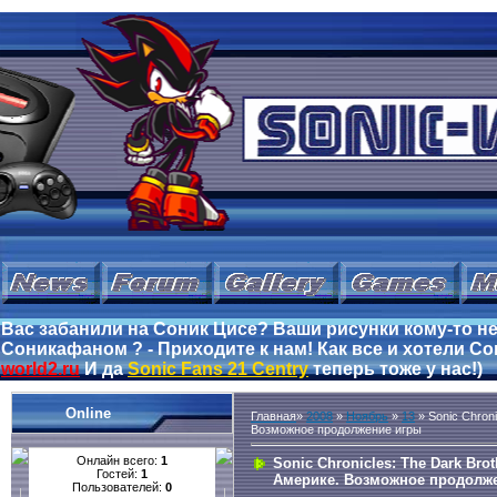
Вас забанили на Соник Цисе? Ваши рисунки кому-то не
Соникафаном ? - Приходите к нам! Как все и хотели Сон
world2.ru
И да
Sonic Fans 21 Centry
теперь тоже у нас!)
Online
Главная
»
2008
»
Ноябрь
»
13
» Sonic Chron
Возможное продолжение игры
Онлайн всего:
1
Sonic Chronicles: The Dark Br
Гостей:
1
Америке. Возможное продолж
Пользователей:
0