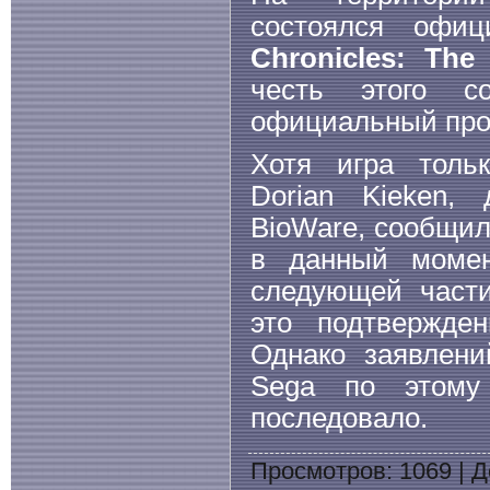
состоялся офи
Chronicles: The
честь этого с
официальный про
Хотя игра тольк
Dorian Kieken,
BioWare, сообщил
в данный моме
следующей части
это подтвержден
Однако заявлени
Sega по этому
последовало.
Просмотров
: 1069 |
Д