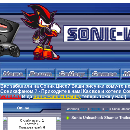
Вас забанили на Соник Цисе? Ваши рисунки кому-то не
Соникафаном ? - Приходите к нам! Как все и хотели Сон
world2.ru
И да
Sonic Fans 21 Centry
теперь тоже у нас!)
Online
Главная
»
2008
»
Ноябрь
»
13
» Sonic Unleas
Sonic Unleashed: Shamar Traile
Онлайн всего:
1
Гостей:
1
Пользователей:
0