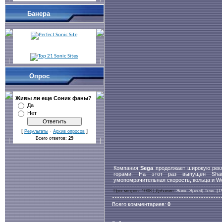
Банера
Опрос
Живы ли еще Cоник фаны?
Да
Нет
[
·
]
Результаты
Архив опросов
Всего ответов:
29
Компания
Sega
продолжает широкую ре
горами. На этот раз выпущен Shama
умопомрачительная скорость, кольца и W
Просмотров
: 1008 |
Добавил
:
Sonic-Speed
|
Теги
:
|
Р
Всего комментариев
:
0