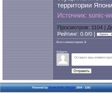
территории Япони
Источник: sonic-wo
Просмотров
: 1104 |
Д
Рейтинг
: 0.0/0 |
Всего комментариев
:
0
Войдите:
Отправить
Powered by
2004 - 2281
TEAM SONIC SPEED'''