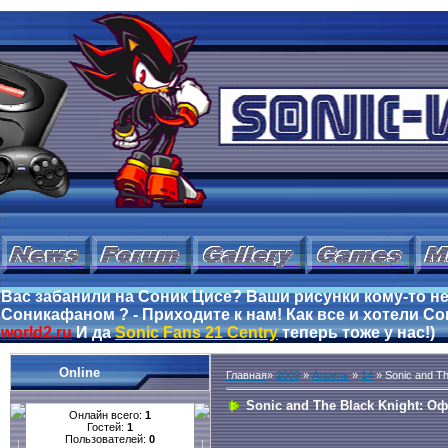
Вас забанили на Соник Цисе? Ваши рисунки кому-то не
Соникафаном ? - Приходите к нам! Как все и хотели Сон
world2.ru
И да
Sonic Fans 21 Centry
теперь тоже у нас!)
Online
Главная
»
2009
»
Апрель
»
14
» Sonic and T
Sonic and The Black Knight: 
Онлайн всего:
1
Гостей:
1
Пользователей:
0