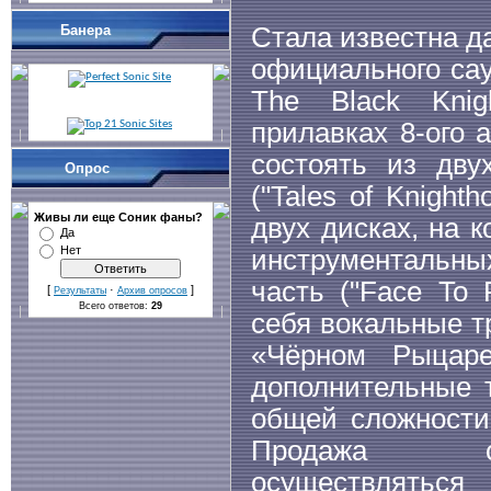
Банера
Стала известна д
официального сау
The Black Kni
прилавках 8-ого а
состоять из дву
Опрос
("Tales of Knight
Живы ли еще Cоник фаны?
двух дисках, на 
Да
Нет
инструментальных
часть ("Face To 
[
·
]
Результаты
Архив опросов
Всего ответов:
29
себя вокальные т
«Чёрном Рыцаре
дополнительные т
общей сложности
Продажа са
осуществлятьс