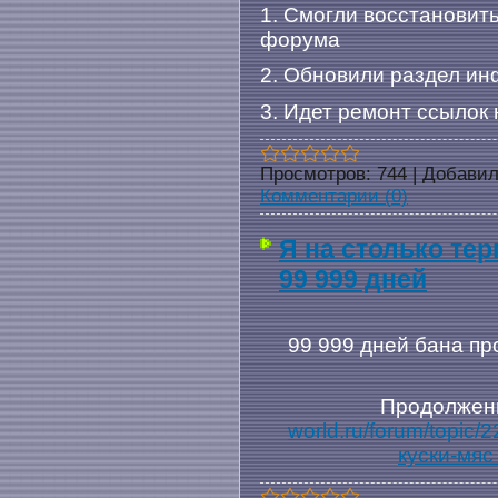
1. Смогли восстанови
форума
2. Обновили раздел ин
3. Идет ремонт ссылок 
Просмотров:
744
|
Добавил
Комментарии (0)
Я на столько тер
99 999 дней
99 999 дней бана про
Продолжен
world.ru/forum/topic
куски-мя