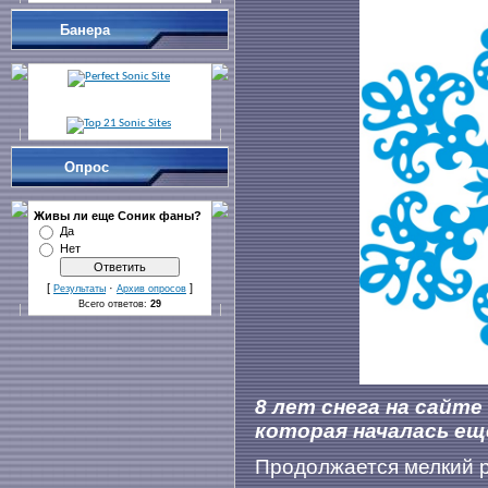
Банера
Опрос
Живы ли еще Cоник фаны?
Да
Нет
[
·
]
Результаты
Архив опросов
Всего ответов:
29
8 лет снега на сайте
которая началась ещ
Продолжается мелкий р