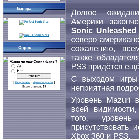
Банера
Долгое ожидан
Америки законч
Sonic Unleashed
северо-америк
сожалению, все
Опрос
также обладател
Живы ли еще Cоник фаны?
PS3 придётся ещё
Да
Нет
С выходом игры 
[
·
]
Результаты
Архив опросов
неприятная подро
Всего ответов:
29
Уровень Mazuri 
всей видимости,
того, уровень
присутствовать 
Xbox 360 и PS3.