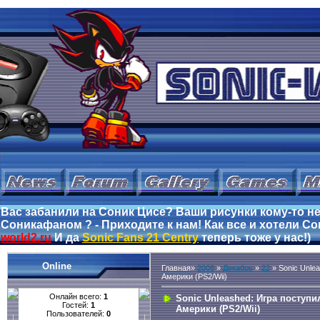
Вас забанили на Соник Цисе? Ваши рисунки кому-то не
Соникафаном ? - Приходите к нам! Как все и хотели Сон
world2.ru
И да
Sonic Fans 21 Centry
теперь тоже у нас!)
Online
Главная
»
2008
»
Декабрь
»
22
» Sonic Unle
Америки (PS2/Wii)
Онлайн всего:
1
Sonic Unleashed: Игра поступ
Гостей:
1
Америки (PS2/Wii)
Пользователей:
0