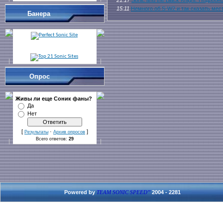
15:11
Немного об S-W2 и так сказать мес
Банера
Опрос
Живы ли еще Cоник фаны?
Да
Нет
[
·
]
Результаты
Архив опросов
Всего ответов:
29
Powered by
2004 - 2281
TEAM SONIC SPEED'''