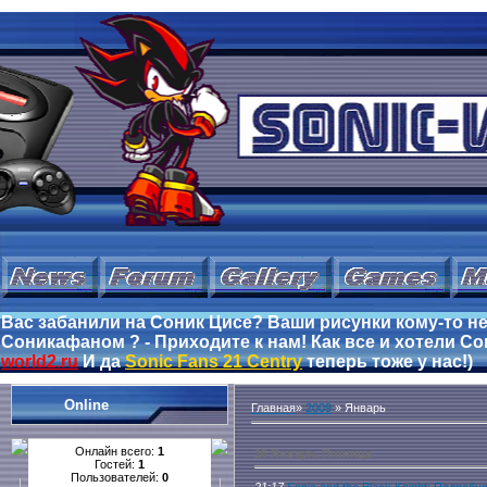
Вас забанили на Соник Цисе? Ваши рисунки кому-то не
Соникафаном ? - Приходите к нам! Как все и хотели Сон
world2.ru
И да
Sonic Fans 21 Centry
теперь тоже у нас!)
Online
Главная
»
2009
»
Январь
Онлайн всего:
1
16 Января, Пятница
Гостей:
1
Пользователей:
0
21:17
Sonic and the Black Knight: Подроб