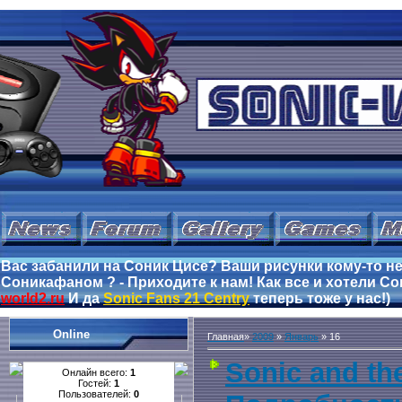
Вас забанили на Соник Цисе? Ваши рисунки кому-то не
Соникафаном ? - Приходите к нам! Как все и хотели Сон
world2.ru
И да
Sonic Fans 21 Centry
теперь тоже у нас!)
Online
Главная
»
2009
»
Январь
»
16
Sonic and th
Онлайн всего:
1
Гостей:
1
Пользователей:
0