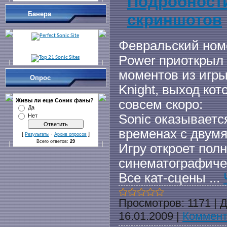
Подробности
Банера
скриншотов
Февральский ном
Power приоткрыл
моментов из игры 
Опрос
Knight, выход кот
совсем скоро:
Живы ли еще Cоник фаны?
Да
Sonic оказываетс
Нет
временах с двумя
[
·
]
Результаты
Архив опросов
Всего ответов:
29
Игру откроет пол
синематографиче
Все кат-сцены
...
Просмотров:
1171
|
Д
16.01.2009
|
Коммент