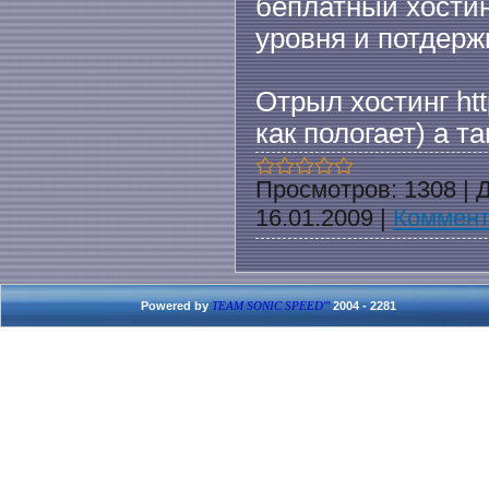
беплатный хостин
уровня и потдержк
Отрыл хостинг http
как пологает) а т
Просмотров:
1308
|
Д
16.01.2009
|
Коммент
Powered by
2004 - 2281
TEAM SONIC SPEED'''