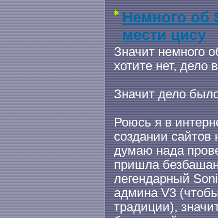
Немного об S
мести цису
Значит немного о
хотите нет, дело 
Значит дело было 
Роюсь я в интерн
создании сайтов 
думаю нада провер
пришла безбашана
легендарный Soni
админа V3 (чтоб
традиции), значи