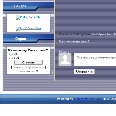
Банера
Просмотров
: 1168 |
Добавил
:
Sonic-Speed
|
Теги
:
|
Р
Опрос
Всего комментариев
:
0
Живы ли еще Cоник фаны?
Войдите:
Да
Нет
[
·
]
Результаты
Архив опросов
Отправить
Всего ответов:
29
Powered by
2004 - 22
TEAM SONIC SPEED'''