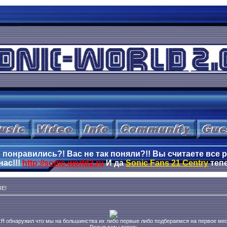
понравились?! Вас не так поняли?!! Вы считаете все р
нас!!!
http://sonic-world2.ru
И да
Sonic Fans 21 Centry
тепе
Е!
 Я обнаружил что мы на большинства их либо первые либо подбераемся на первое мес
Результаты топов: