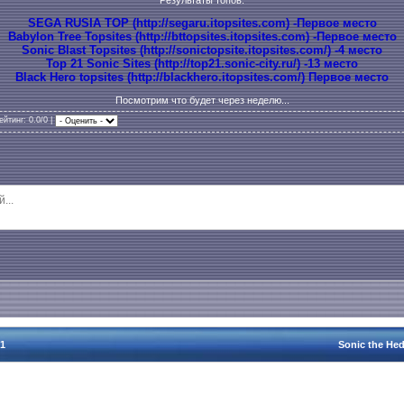
SEGA RUSIA TOP (http://segaru.itopsites.com) -Первое место
Babylon Tree Topsites (http://bttopsites.itopsites.com) -Первое место
Sonic Blast Topsites (http://sonictopsite.itopsites.com/) -4 место
Top 21 Sonic Sites (http://top21.sonic-city.ru/) -13 место
Black Hero topsites (http://blackhero.itopsites.com/) Первое место
Посмотрим что будет через неделю...
ейтинг
: 0.0/0 |
81
Sonic the Hed