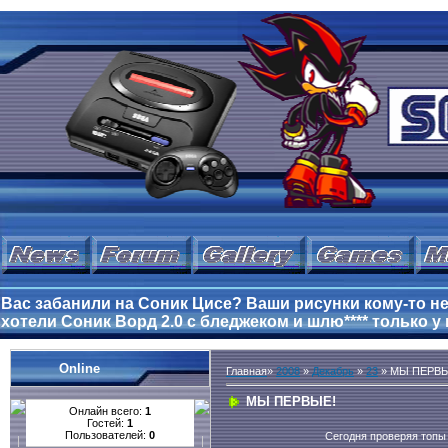
Вас забанили на Соник Цисе? Ваши рисунки кому-то не 
хотели Соник Ворд 2.0 с бледжеком и шлю**** только у 
Online
Главная
»
2008
»
Декабрь
»
23
» МЫ ПЕРВЫ
МЫ ПЕРВЫЕ!
Онлайн всего:
1
Гостей:
1
Пользователей:
0
Сегодня проверяя топы