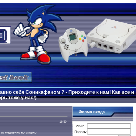
авно себя Соникафаном ? - Приходите к нам! Как все и
рь тоже у нас!)
Форма входа
16:50
Логин:
Пароль:
то медленно но упорно.