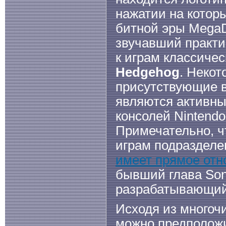
нажатии на которы
битной эры MegaDr
звучавший практи
к играм классиче
Hedgehog
. Некот
присутствующие в
являются активны
консолей Nintendo
Примечательно, ч
играм подразделен
имеет прямое отн
бывший глава Son
разрабатывающий
Исходя из многоч
можно предположи