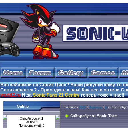
Вас забанили на Соник Цисе? Ваши рисунки кому-то не
Соникафаном ? - Приходите к нам! Как все и хотели Сон
world2.ru
И да
Sonic Fans 21 Centry
теперь тоже у нас!)
Online
Главная
»
2009
»
Февраль
»
6
» Сайт-ребус 
Сайт-ребус от Sonic Team
Онлайн всего:
1
Гостей:
1
Пользователей:
0