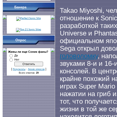
Банера
Takao Miyoshi, ч
отношение к Soni
разработкой таких 
Universe и Phantas
официальном япо
Опрос
Sega открыл дов
Живы ли еще Cоник фаны?
головоломку
, нап
Да
Нет
звуками 8-и и 16-
консолей. В центр
[
·
]
Результаты
Архив опросов
Всего ответов:
29
крайне похожий на
играх Super Mario
нажатии на гриб и
тот, что получает
жизни в той же се
находится логоти