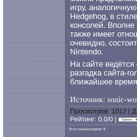
игру, аналогичную
Hedgehog, в стиле
консолей. Вполне 
также имеет отнош
очевидно, состоит
Nintendo.
На сайте ведётся 
разгадка сайта-го
ближайшее время
Источник: sonic-wor
Просмотров
: 1012 |
Д
Рейтинг
: 0.0/0 |
Всего комментариев
:
0